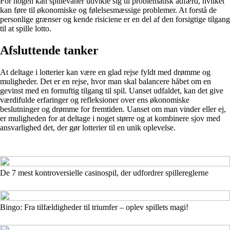
For nogen kan spillevaner udvikle sig til problematisk adfærd, hvilket
kan føre til økonomiske og følelsesmæssige problemer. At forstå de
personlige grænser og kende risiciene er en del af den forsigtige tilgang
til at spille lotto.
Afsluttende tanker
At deltage i lotterier kan være en glad rejse fyldt med drømme og
muligheder. Det er en rejse, hvor man skal balancere håbet om en
gevinst med en fornuftig tilgang til spil. Uanset udfaldet, kan det give
værdifulde erfaringer og refleksioner over ens økonomiske
beslutninger og drømme for fremtiden. Uanset om man vinder eller ej,
er muligheden for at deltage i noget større og at kombinere sjov med
ansvarlighed det, der gør lotterier til en unik oplevelse.
De 7 mest kontroversielle casinospil, der udfordrer spillereglerne
Bingo: Fra tilfældigheder til triumfer – oplev spillets magi!