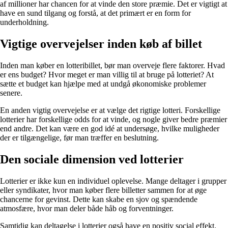
af millioner har chancen for at vinde den store præmie. Det er vigtigt at
have en sund tilgang og forstå, at det primært er en form for
underholdning.
Vigtige overvejelser inden køb af billet
Inden man køber en lotteribillet, bør man overveje flere faktorer. Hvad
er ens budget? Hvor meget er man villig til at bruge på lotteriet? At
sætte et budget kan hjælpe med at undgå økonomiske problemer
senere.
En anden vigtig overvejelse er at vælge det rigtige lotteri. Forskellige
lotterier har forskellige odds for at vinde, og nogle giver bedre præmier
end andre. Det kan være en god idé at undersøge, hvilke muligheder
der er tilgængelige, før man træffer en beslutning.
Den sociale dimension ved lotterier
Lotterier er ikke kun en individuel oplevelse. Mange deltager i grupper
eller syndikater, hvor man køber flere billetter sammen for at øge
chancerne for gevinst. Dette kan skabe en sjov og spændende
atmosfære, hvor man deler både håb og forventninger.
Samtidig kan deltagelse i lotterier også have en positiv social effekt.