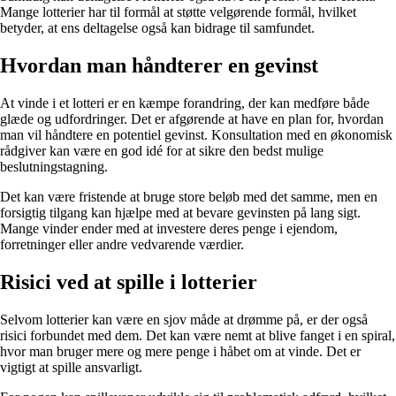
Mange lotterier har til formål at støtte velgørende formål, hvilket
betyder, at ens deltagelse også kan bidrage til samfundet.
Hvordan man håndterer en gevinst
At vinde i et lotteri er en kæmpe forandring, der kan medføre både
glæde og udfordringer. Det er afgørende at have en plan for, hvordan
man vil håndtere en potentiel gevinst. Konsultation med en økonomisk
rådgiver kan være en god idé for at sikre den bedst mulige
beslutningstagning.
Det kan være fristende at bruge store beløb med det samme, men en
forsigtig tilgang kan hjælpe med at bevare gevinsten på lang sigt.
Mange vinder ender med at investere deres penge i ejendom,
forretninger eller andre vedvarende værdier.
Risici ved at spille i lotterier
Selvom lotterier kan være en sjov måde at drømme på, er der også
risici forbundet med dem. Det kan være nemt at blive fanget i en spiral,
hvor man bruger mere og mere penge i håbet om at vinde. Det er
vigtigt at spille ansvarligt.