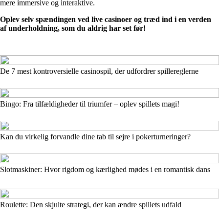
mere immersive og interaktive.
Oplev selv spændingen ved live casinoer og træd ind i en verden
af underholdning, som du aldrig har set før!
De 7 mest kontroversielle casinospil, der udfordrer spillereglerne
Bingo: Fra tilfældigheder til triumfer – oplev spillets magi!
Kan du virkelig forvandle dine tab til sejre i pokerturneringer?
Slotmaskiner: Hvor rigdom og kærlighed mødes i en romantisk dans
Roulette: Den skjulte strategi, der kan ændre spillets udfald