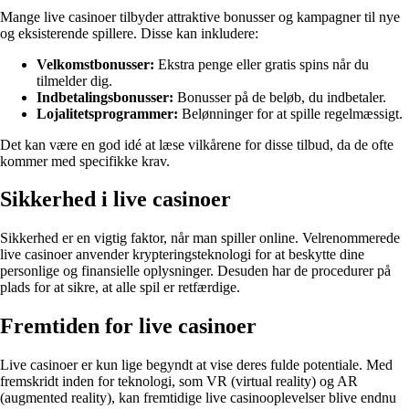
Mange live casinoer tilbyder attraktive bonusser og kampagner til nye
og eksisterende spillere. Disse kan inkludere:
Velkomstbonusser:
Ekstra penge eller gratis spins når du
tilmelder dig.
Indbetalingsbonusser:
Bonusser på de beløb, du indbetaler.
Lojalitetsprogrammer:
Belønninger for at spille regelmæssigt.
Det kan være en god idé at læse vilkårene for disse tilbud, da de ofte
kommer med specifikke krav.
Sikkerhed i live casinoer
Sikkerhed er en vigtig faktor, når man spiller online. Velrenommerede
live casinoer anvender krypteringsteknologi for at beskytte dine
personlige og finansielle oplysninger. Desuden har de procedurer på
plads for at sikre, at alle spil er retfærdige.
Fremtiden for live casinoer
Live casinoer er kun lige begyndt at vise deres fulde potentiale. Med
fremskridt inden for teknologi, som VR (virtual reality) og AR
(augmented reality), kan fremtidige live casinooplevelser blive endnu