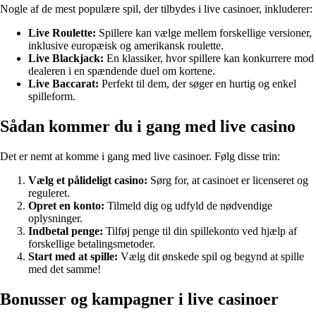
Nogle af de mest populære spil, der tilbydes i live casinoer, inkluderer:
Live Roulette:
Spillere kan vælge mellem forskellige versioner,
inklusive europæisk og amerikansk roulette.
Live Blackjack:
En klassiker, hvor spillere kan konkurrere mod
dealeren i en spændende duel om kortene.
Live Baccarat:
Perfekt til dem, der søger en hurtig og enkel
spilleform.
Sådan kommer du i gang med live casino
Det er nemt at komme i gang med live casinoer. Følg disse trin:
Vælg et pålideligt casino:
Sørg for, at casinoet er licenseret og
reguleret.
Opret en konto:
Tilmeld dig og udfyld de nødvendige
oplysninger.
Indbetal penge:
Tilføj penge til din spillekonto ved hjælp af
forskellige betalingsmetoder.
Start med at spille:
Vælg dit ønskede spil og begynd at spille
med det samme!
Bonusser og kampagner i live casinoer