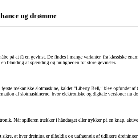
 chance og drømme
g håbe på at få en gevinst. De findes i mange varianter, fra klassiske e
r en blanding af spænding og muligheden for store gevinster.
Den første mekaniske slotmaskine, kaldet “Liberty Bell,” blev opfundet 
ormation af slotmaskinerne, hvor elektroniske og digitale versioner nu 
nik. Når spilleren trækker i håndtaget eller trykker på en knap, aktive
, at hver drejning er tilfældig og uafhængig af tidligere drejninger. De