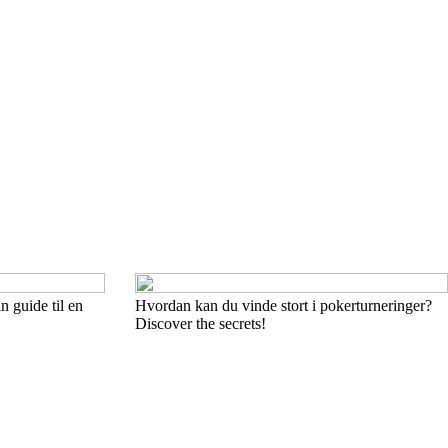
 guide til en
Hvordan kan du vinde stort i pokerturneringer?
Discover the secrets!