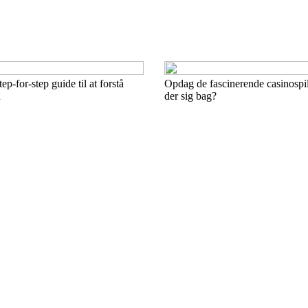
p-for-step guide til at forstå
Opdag de fascinerende casinospil
n
der sig bag?