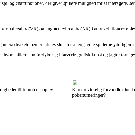
spil og chatfunktioner, der giver spillere mulighed for at interagere, s
irtual reality (VR) og augmented reality (AR) kan revolutionere oplevels
og interaktive elementer i deres slots for at engagere spillerne yderliger
r spillere kan fordybe sig i farverig grafisk kunst og jagte store gevin
digheder til triumfer – oplev
Kan du virkelig forvandle dine tab 
pokerturneringer?