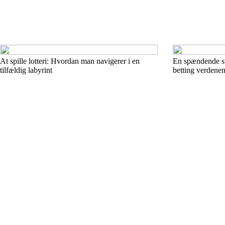
At spille lotteri: Hvordan man navigerer i en
En spændende ste
tilfældig labyrint
betting verdene