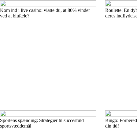
Kom ind i live casino: visste du, at 80% vinder
Roulette: En dyb
ved at blufæle?
deres indflydels
Sportens spænding: Strategier til succesfuld
Bingo: Forbered 
sportsvæddemål
din tid!