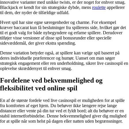
innovative varianter med unikke twists, er der noget for enhver smag.
Blackjack er kendt for sin strategiske dybde, mens
roulette
appellerer
til dem, der nyder de tilfældige udfald.
Hvert spil har sine egne særegenheder og charme. For eksempel
kræver baccarat kun få beslutninger fra spillerens side, hvilket gør det
til et godt valg for både nybegyndere og erfarne spillere. Derudover
tilføjer visse versioner af disse spil bonusrunder eller specielle
sidevæddemål, der giver ekstra spænding.
Denne variation betyder også, at spillere kan vælge spil baseret på
deres individuelle præferencer og humør. Uanset om man søger
strategisk engagement eller ren underholdning, sikrer live casinospil en
oplevelse skræddersyet til enhver smag.
Fordelene ved bekvemmelighed og
fleksibilitet ved online spil
En af de største fordele ved live casinospil er muligheden for at spille
fra komforten af eget hjem. Du behøver ikke længere rejse lange
distancer eller vente på din tur ved et fyldt bord; alt du behøver er en
stabil internetforbindelse. Denne bekvemmelighed giver dig mulighed
for at spille når som helst på dagen eller natten uden begrænsninger.