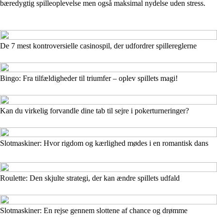
bæredygtig spilleoplevelse men også maksimal nydelse uden stress.
De 7 mest kontroversielle casinospil, der udfordrer spillereglerne
Bingo: Fra tilfældigheder til triumfer – oplev spillets magi!
Kan du virkelig forvandle dine tab til sejre i pokerturneringer?
Slotmaskiner: Hvor rigdom og kærlighed mødes i en romantisk dans
Roulette: Den skjulte strategi, der kan ændre spillets udfald
Slotmaskiner: En rejse gennem slottene af chance og drømme