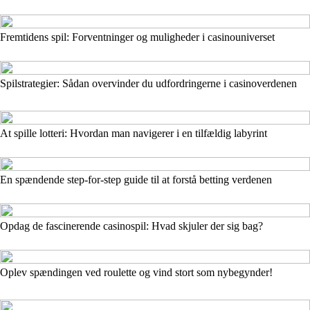
Fremtidens spil: Forventninger og muligheder i casinouniverset
Spilstrategier: Sådan overvinder du udfordringerne i casinoverdenen
At spille lotteri: Hvordan man navigerer i en tilfældig labyrint
En spændende step-for-step guide til at forstå betting verdenen
Opdag de fascinerende casinospil: Hvad skjuler der sig bag?
Oplev spændingen ved roulette og vind stort som nybegynder!