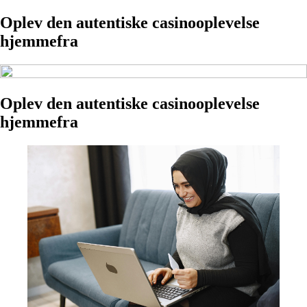
Oplev den autentiske casinooplevelse
hjemmefra
Oplev den autentiske casinooplevelse
hjemmefra