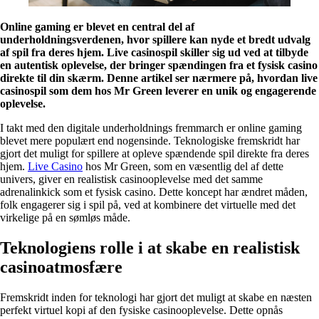
Online gaming er blevet en central del af
underholdningsverdenen, hvor spillere kan nyde et bredt udvalg
af spil fra deres hjem. Live casinospil skiller sig ud ved at tilbyde
en autentisk oplevelse, der bringer spændingen fra et fysisk casino
direkte til din skærm. Denne artikel ser nærmere på, hvordan live
casinospil som dem hos Mr Green leverer en unik og engagerende
oplevelse.
I takt med den digitale underholdnings fremmarch er online gaming
blevet mere populært end nogensinde. Teknologiske fremskridt har
gjort det muligt for spillere at opleve spændende spil direkte fra deres
hjem.
Live Casino
hos Mr Green, som en væsentlig del af dette
univers, giver en realistisk casinooplevelse med det samme
adrenalinkick som et fysisk casino. Dette koncept har ændret måden,
folk engagerer sig i spil på, ved at kombinere det virtuelle med det
virkelige på en sømløs måde.
Teknologiens rolle i at skabe en realistisk
casinoatmosfære
Fremskridt inden for teknologi har gjort det muligt at skabe en næsten
perfekt virtuel kopi af den fysiske casinooplevelse. Dette opnås