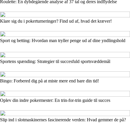
Roulette: En dybdegående analyse af 37 tal og deres indflydelse
Klare sig du i pokerturneringer? Find ud af, hvad det kræver!
Sport og betting: Hvordan man tryller penge ud af dine yndlingshold
Sportens spænding: Strategier til succesfuld sportsvæddemål
Bingo: Forbered dig på at miste mere end bare din tid!
Oplev din indre pokermester: En trin-for-trin guide til succes
Slip ind i slotmaskinernes fascinerende verden: Hvad gemmer de på?