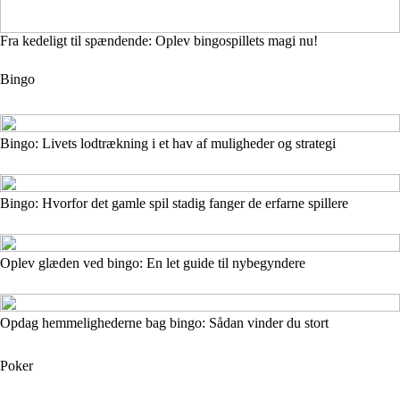
Fra kedeligt til spændende: Oplev bingospillets magi nu!
Bingo
Bingo: Livets lodtrækning i et hav af muligheder og strategi
Bingo: Hvorfor det gamle spil stadig fanger de erfarne spillere
Oplev glæden ved bingo: En let guide til nybegyndere
Opdag hemmelighederne bag bingo: Sådan vinder du stort
Poker