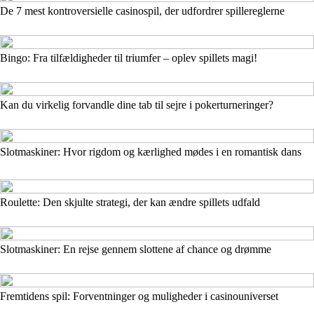
De 7 mest kontroversielle casinospil, der udfordrer spillereglerne
Bingo: Fra tilfældigheder til triumfer – oplev spillets magi!
Kan du virkelig forvandle dine tab til sejre i pokerturneringer?
Slotmaskiner: Hvor rigdom og kærlighed mødes i en romantisk dans
Roulette: Den skjulte strategi, der kan ændre spillets udfald
Slotmaskiner: En rejse gennem slottene af chance og drømme
Fremtidens spil: Forventninger og muligheder i casinouniverset