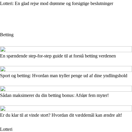
Lotteri: En glad rejse mod drømme og forsigtige beslutninger
Betting
En spændende step-for-step guide til at forstå betting verdenen
Sport og betting: Hvordan man tryller penge ud af dine yndlingshold
Sådan maksimerer du din betting bonus: Afslør fem myter!
Er du klar til at vinde stort? Hvordan dit væddemål kan ændre alt!
Lotteri