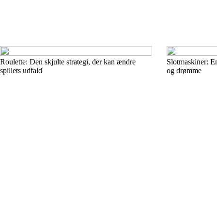
Roulette: Den skjulte strategi, der kan ændre
Slotmaskiner: En
spillets udfald
og drømme