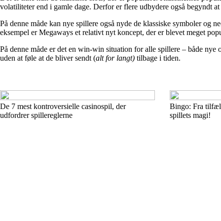
volatiliteter end i gamle dage. Derfor er flere udbydere også begyndt a
På denne måde kan nye spillere også nyde de klassiske symboler og nedt
eksempel er Megaways et relativt nyt koncept, der er blevet meget popul
På denne måde er det en win-win situation for alle spillere – både nye og
uden at føle at de bliver sendt (
alt for langt)
tilbage i tiden.
De 7 mest kontroversielle casinospil, der
Bingo: Fra tilfæl
udfordrer spillereglerne
spillets magi!