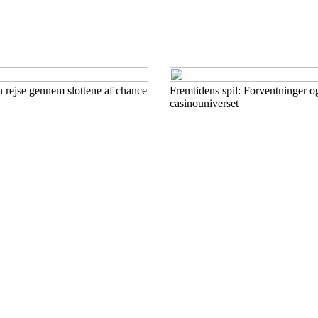
 rejse gennem slottene af chance
Fremtidens spil: Forventninger o
casinouniverset