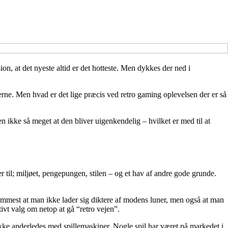
, at det nyeste altid er det hotteste. Men dykkes der ned i
lerne. Men hvad er det lige præcis ved retro gaming oplevelsen der er så
en ikke så meget at den bliver uigenkendelig – hvilket er med til at
til; miljøet, pengepungen, stilen – og et hav af andre gode grunde.
fremmest at man ikke lader sig diktere af modens luner, men også at man
ktivt valg om netop at gå “retro vejen”.
 ikke anderledes med spillemaskiner. Nogle spil har været på markedet i