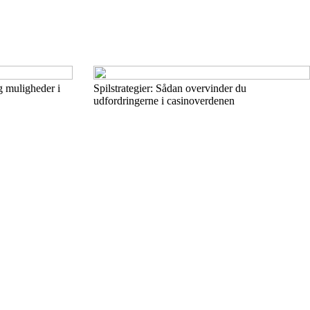
g muligheder i
Spilstrategier: Sådan overvinder du
udfordringerne i casinoverdenen