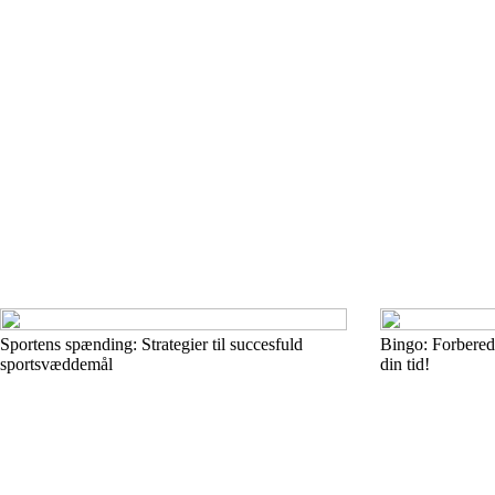
Sportens spænding: Strategier til succesfuld
Bingo: Forbered 
sportsvæddemål
din tid!