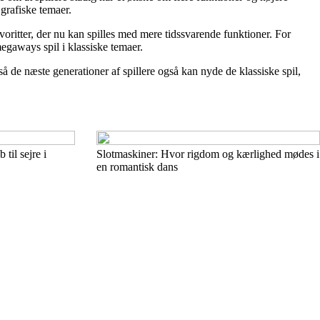
grafiske temaer.
oritter, der nu kan spilles med mere tidssvarende funktioner. For
megaways spil i klassiske temaer.
så de næste generationer af spillere også kan nyde de klassiske spil,
til sejre i
Slotmaskiner: Hvor rigdom og kærlighed mødes i
en romantisk dans