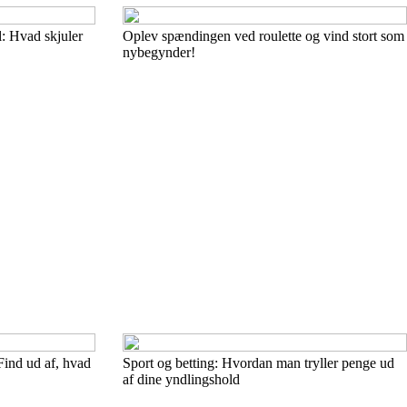
: Hvad skjuler
Oplev spændingen ved roulette og vind stort som
nybegynder!
Find ud af, hvad
Sport og betting: Hvordan man tryller penge ud
af dine yndlingshold