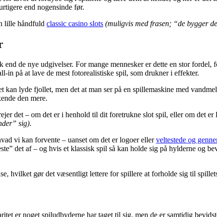
hurtigere end nogensinde før.
n lille håndfuld
classic casino slots
(muligvis med frasen; “de bygger d
r
 end de nye udgivelser. For mange mennesker er dette en stor fordel, for
l-in på at lave de mest fotorealistiske spil, som drukner i effekter.
 kan lyde fjollet, men det at man ser på en spillemaskine med vandmelon
nkende den mere.
 det – om det er i henhold til dit foretrukne slot spil, eller om det er
nder” sig)
.
hvad vi kan forvente – uanset om det er logoer eller
veltestede og genne
teste” det af – og hvis et klassisk spil så kan holde sig på hylderne og be
hvilket gør det væsentligt lettere for spillere at forholde sig til spille
itet er noget spiludbyderne har taget til sig, men de er samtidig bevidst