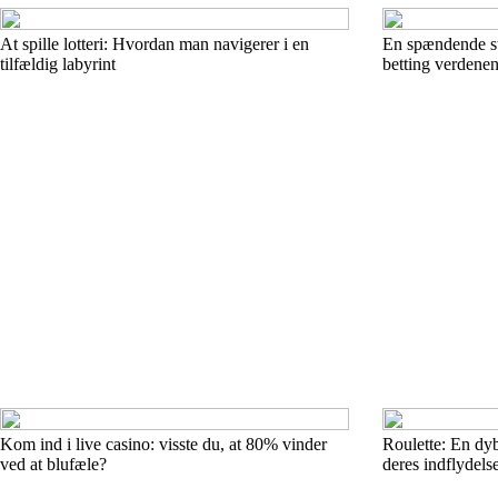
At spille lotteri: Hvordan man navigerer i en
En spændende ste
tilfældig labyrint
betting verdene
Kom ind i live casino: visste du, at 80% vinder
Roulette: En dyb
ved at blufæle?
deres indflydels